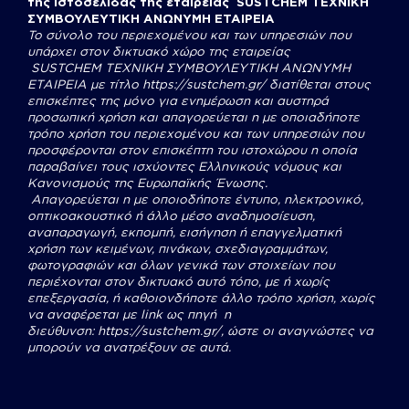
της Ιστοσελίδας της εταιρείας SUSTCHEM ΤΕΧΝΙΚΗ
ΣΥΜΒΟΥΛΕΥΤΙΚΗ ΑΝΩΝΥΜΗ ΕΤΑΙΡΕΙΑ
Το σύνολο του περιεχομένου και των υπηρεσιών που
υπάρχει στον δικτυακό χώρο της εταιρείας
SUSTCHEM
ΤΕΧΝΙΚΗ ΣΥΜΒΟΥΛΕΥΤΙΚΗ ΑΝΩΝΥΜΗ
ΕΤΑΙΡΕΙΑ με τίτλο
https://sustchem.gr/
διατίθεται στους
επισκέπτες της μόνο για ενημέρωση και αυστηρά
προσωπική χρήση και απαγορεύεται η με οποιαδήποτε
τρόπο χρήση του περιεχομένου και των υπηρεσιών που
προσφέρονται στον επισκέπτη του ιστοχώρου η οποία
παραβαίνει τους ισχύοντες Ελληνικούς νόμους και
Κανονισμούς της Ευρωπαϊκής Ένωσης.
Απαγορεύεται η με οποιοδήποτε έντυπο, ηλεκτρονικό,
οπτικοακουστικό ή άλλο μέσο αναδημοσίευση,
αναπαραγωγή, εκπομπή, εισήγηση ή επαγγελματική
χρήση των κειμένων, πινάκων, σχεδιαγραμμάτων,
φωτογραφιών και όλων γενικά των στοιχείων που
περιέχονται στον δικτυακό αυτό τόπο, με ή χωρίς
επεξεργασία, ή καθοιονδήποτε άλλο τρόπο χρήση, χωρίς
να αναφέρεται με link ως πηγή η
διεύθυνση:
https://sustchem.gr/
, ώστε οι αναγνώστες να
μπορούν να ανατρέξουν σε αυτά.