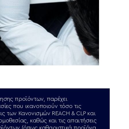
τησης προϊόντων, παρέχει
ίες που ικανοποιούν τόσο τις
εις των Κανονισμών REACH & CLP και
ομοθεσίας, καθώς και τις απαιτήσεις
οϊόντων (όπως καθαριστικά προϊόνα,