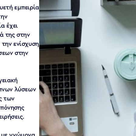
υετή εμπειρία
την
α έχει
ά της στην
 την ενίσχυση
σεων στην
γειακή
υπνων λύσεων
ς των
κπόνησης
ιρήσεις.
 με γνώμονα