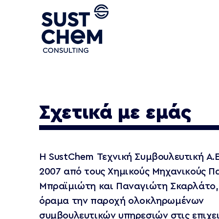
Eταιρεία
Τομείς
Σχετικά με εμάς
EHS
Ιστορική αναδρομή
Engineering
Πιστοποιήσεις
Energy
Σχετικά με εμάς
Πελατολόγιο
Certifications
Πολιτικές
Η SustChem Τεχνική Συμβουλευτική Α.Ε
2007 από τους Χημικούς Μηχανικούς Π
Μπραϊμιώτη και Παναγιώτη Σκαρλάτο,
όραμα την παροχή ολοκληρωμένων
συμβουλευτικών υπηρεσιών στις επιχει