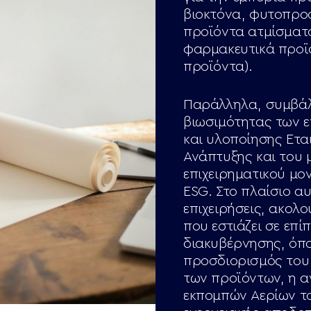
βιοκτόνα, φυτοπρο
προϊόντα ατμίσματο
φαρμακευτικά προϊό
προϊόντα).
Παράλληλα, συμβάλ
βιωσιμότητας των ε
και υλοποίησης Ετα
Ανάπτυξης και του 
επιχειρηματικού μο
ESG. Στο πλαίσιο αυ
επιχειρήσεις, ακο
που εστιάζει σε επ
διακυβέρνησης, όπο
προσδιορισμός του
των προϊόντων, η α
εκπομπών Αερίων το