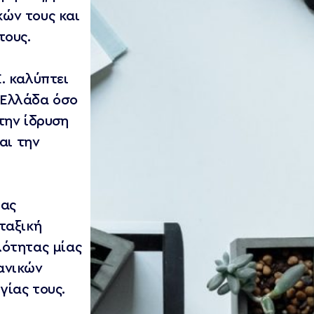
ών τους και
τους.
. καλύπτει
 Ελλάδα όσο
την ίδρυση
αι την
ίας
ταξική
λότητας μίας
ανικών
γίας τους.