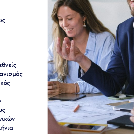
ως
υ
εθνείς
ανισμός
ϊκός
ν
υς
νικών
λήνια