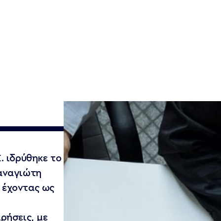
Εργαλεία
Νέα
SustView
CLP Wizard
Requlations
Calendar
CBAM & EUDR
IDENTIFIER
. ιδρύθηκε το
αναγιώτη
 έχοντας ως
ρήσεις, με