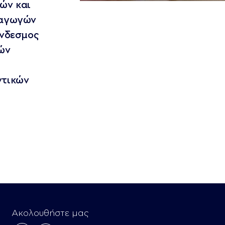
ών και
ραγωγών
ύνδεσμος
ών
ντικών
Ακολουθήστε μας