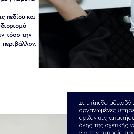
ύ
ς πεδίου και
σδιορισμό
ν τόσο την
 περιβάλλον.
Σε επίπεδο αδειοδό
οργανωμένες υπηρεσ
οριζόντιες απαιτήσ
όλης της σχετικής ν
για την εμπορία πρ