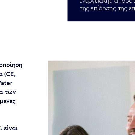
ενεργειακής αποδοτ
της επίδοσης της ε
τοποίηση
α (CE,
Water
ια των
μενες
 είναι