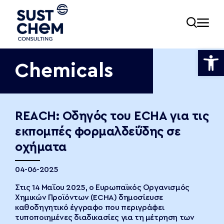
Ανοίξτε
Chemicals
ία
REACH: Οδηγός του ECHA για τις
εκπομπές φορμαλδεΰδης σε
εία
οχήματα
04-06-2025
νωνία
Στις 14 Μαΐου 2025, ο Ευρωπαϊκός Οργανισμός
Χημικών Προϊόντων (ECHA) δημοσίευσε
καθοδηγητικό έγγραφο που περιγράφει
τυποποιημένες διαδικασίες για τη μέτρηση των