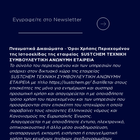
alt
Εγγραφείτε στο Newsletter
Πνευματικά Δικαιώματα
–
Όροι Χρήσης Περιεχομένου
της Ιστοσελίδας της εταιρείας SUSTCHEM ΤΕΧΝΙΚΗ
ΣΥΜΒΟΥΛΕΥΤΙΚΗ ΑΝΩΝΥΜΗ ΕΤΑΙΡΕΙΑ
Το σύνολο του περιεχομένου και των υπηρεσιών που
υπάρχει στον δικτυακό χώρο της εταιρείας
SUSTCHEM
ΤΕΧΝΙΚΗ ΣΥΜΒΟΥΛΕΥΤΙΚΗ ΑΝΩΝΥΜΗ
ΕΤΑΙΡΕΙΑ με τίτλο
https://sustchem.gr/
διατίθεται στους
επισκέπτες της μόνο για ενημέρωση και αυστηρά
προσωπική χρήση και απαγορεύεται η με οποιαδήποτε
τρόπο χρήση του περιεχομένου και των υπηρεσιών που
προσφέρονται στον επισκέπτη του ιστοχώρου η οποία
παραβαίνει τους ισχύοντες Ελληνικούς νόμους και
Κανονισμούς της Ευρωπαϊκής Ένωσης.
Απαγορεύεται η με οποιοδήποτε έντυπο, ηλεκτρονικό,
οπτικοακουστικό ή άλλο μέσο αναδημοσίευση,
αναπαραγωγή, εκπομπή, εισήγηση ή επαγγελματική
χρήση των κειμένων, πινάκων, σχεδιαγραμμάτων,