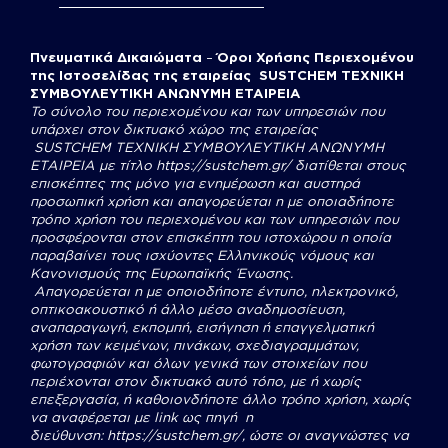
Πνευματικά Δικαιώματα
–
Όροι Χρήσης Περιεχομένου
της Ιστοσελίδας της εταιρείας SUSTCHEM ΤΕΧΝΙΚΗ
ΣΥΜΒΟΥΛΕΥΤΙΚΗ ΑΝΩΝΥΜΗ ΕΤΑΙΡΕΙΑ
Το σύνολο του περιεχομένου και των υπηρεσιών που
υπάρχει στον δικτυακό χώρο της εταιρείας
SUSTCHEM
ΤΕΧΝΙΚΗ ΣΥΜΒΟΥΛΕΥΤΙΚΗ ΑΝΩΝΥΜΗ
ΕΤΑΙΡΕΙΑ με τίτλο
https://sustchem.gr/
διατίθεται στους
επισκέπτες της μόνο για ενημέρωση και αυστηρά
προσωπική χρήση και απαγορεύεται η με οποιαδήποτε
τρόπο χρήση του περιεχομένου και των υπηρεσιών που
προσφέρονται στον επισκέπτη του ιστοχώρου η οποία
παραβαίνει τους ισχύοντες Ελληνικούς νόμους και
Κανονισμούς της Ευρωπαϊκής Ένωσης.
Απαγορεύεται η με οποιοδήποτε έντυπο, ηλεκτρονικό,
οπτικοακουστικό ή άλλο μέσο αναδημοσίευση,
αναπαραγωγή, εκπομπή, εισήγηση ή επαγγελματική
χρήση των κειμένων, πινάκων, σχεδιαγραμμάτων,
φωτογραφιών και όλων γενικά των στοιχείων που
περιέχονται στον δικτυακό αυτό τόπο, με ή χωρίς
επεξεργασία, ή καθοιονδήποτε άλλο τρόπο χρήση, χωρίς
να αναφέρεται με link ως πηγή η
διεύθυνση:
https://sustchem.gr/
, ώστε οι αναγνώστες να