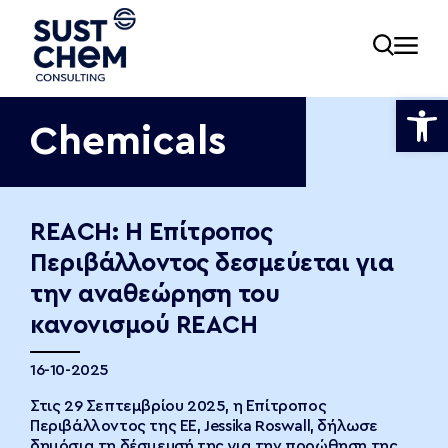
Ανοίξτε
Chemicals
ία
REACH: Η Επίτροπος
Περιβάλλοντος δεσμεύεται για
εία
την αναθεώρηση του
κανονισμού REACH
νωνία
16-10-2025
Στις 29 Σεπτεμβρίου 2025, η Επίτροπος
Περιβάλλοντος της ΕΕ, Jessika Roswall, δήλωσε
δημόσια τη δέσμευσή της για την προώθηση της