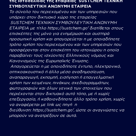
της Ιστοσελίδας της εταιρείας SUSTCHEM ΤΕΧΝΙΚΗ
ΣΥΜΒΟΥΛΕΥΤΙΚΗ ΑΝΩΝΥΜΗ ΕΤΑΙΡΕΙΑ
Το σύνολο του περιεχομένου και των υπηρεσιών που
υπάρχει στον δικτυακό χώρο της εταιρείας
SUSTCHEM
ΤΕΧΝΙΚΗ ΣΥΜΒΟΥΛΕΥΤΙΚΗ ΑΝΩΝΥΜΗ
ΕΤΑΙΡΕΙΑ με τίτλο
https://sustchem.gr/
διατίθεται στους
επισκέπτες της μόνο για ενημέρωση και αυστηρά
προσωπική χρήση και απαγορεύεται η με οποιαδήποτε
τρόπο χρήση του περιεχομένου και των υπηρεσιών που
προσφέρονται στον επισκέπτη του ιστοχώρου η οποία
παραβαίνει τους ισχύοντες Ελληνικούς νόμους και
Κανονισμούς της Ευρωπαϊκής Ένωσης.
Απαγορεύεται η με οποιοδήποτε έντυπο, ηλεκτρονικό,
οπτικοακουστικό ή άλλο μέσο αναδημοσίευση,
αναπαραγωγή, εκπομπή, εισήγηση ή επαγγελματική
χρήση των κειμένων, πινάκων, σχεδιαγραμμάτων,
φωτογραφιών και όλων γενικά των στοιχείων που
περιέχονται στον δικτυακό αυτό τόπο, με ή χωρίς
επεξεργασία, ή καθοιονδήποτε άλλο τρόπο χρήση, χωρίς
να αναφέρεται με link ως πηγή η
διεύθυνση:
https://sustchem.gr/
, ώστε οι αναγνώστες να
μπορούν να ανατρέξουν σε αυτά.