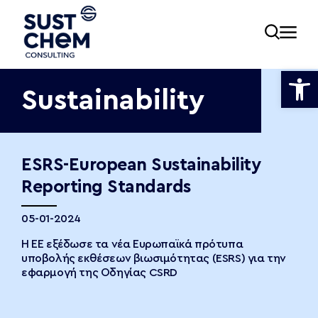
Ανοίξτε
Sustainability
ία
ESRS-European Sustainability
Reporting Standards
εία
05-01-2024
Η ΕΕ εξέδωσε τα νέα Ευρωπαϊκά πρότυπα
νωνία
υποβολής εκθέσεων βιωσιμότητας (ESRS) για την
εφαρμογή της Οδηγίας CSRD