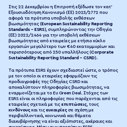
Στις 22 Δεκεμβρίου η Επιτροπή εξέδωσε τον κατ’
Εξουσιοδότηση Κανονισμό (ΕΕ) 2023/2772 που
αφορά τα πρότυπα υποβολής εκθέσεων
βιωσιμότητας (
European
Sustainability
Reporting
Standards
– ESRS
), συμπληρώνοντας την Οδηγία
(ΕΕ) 2022/2464 για την υποβολή εκθέσεων
βιωσιμότητας από εταιρείες με ετήσιο κύκλο
εργασιών μεγαλύτερο των €40 εκατομμυρίων και
περισσότερους από 250 υπαλλήλους (
Corporate
Sustainability
Reporting
Standard
– CSRD
).
Τα πρότυπα ESRS έχουν σχεδιαστεί ώστε, ο τρόπος
με τον οποίο οι εταιρείες εφαρμόζουν τις
προδιαγραφές της Οδηγίας CSRD και
αποκαλύπτουν πληροφορίες βιωσιμότητας, να
εναρμονίζεται με το Eu Green Deal. Στόχος των
ESRS είναι οι πληροφορίες που παρέχονται από τις
εταιρείες σχετικά με τις
επιπτώσεις
, τους
κινδύνους
και τις
ευκαιρίες
σε σχέση με
περιβαλλοντικά, κοινωνικά και θέματα
διακυβέρνησης να είναι αξιόπιστες, ακέραιες και