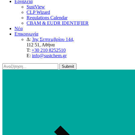
Εργαλεία
SustView
CLP Wizard
Requlations Calendar
CBAM & EUDR IDENTIFIER
Νέα
Επικοινωνία
Δ:
3ης Σεπτεμβρίου 144,
112 51, Αθήνα
Τ:
+30 210 8252510
E:
info@sustchem.gr
Submit