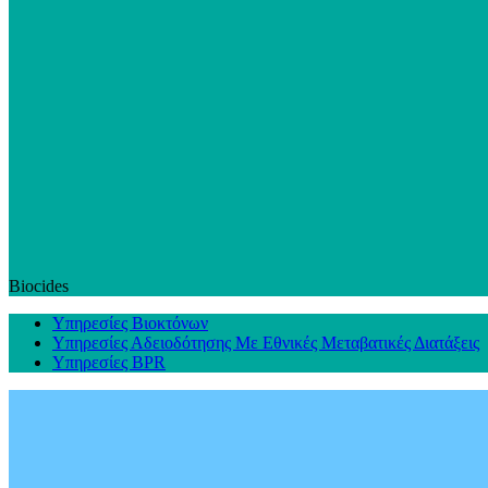
Biocides
Υπηρεσίες Βιοκτόνων
Υπηρεσίες Αδειοδότησης Με Εθνικές Μεταβατικές Διατάξεις
Υπηρεσίες BPR