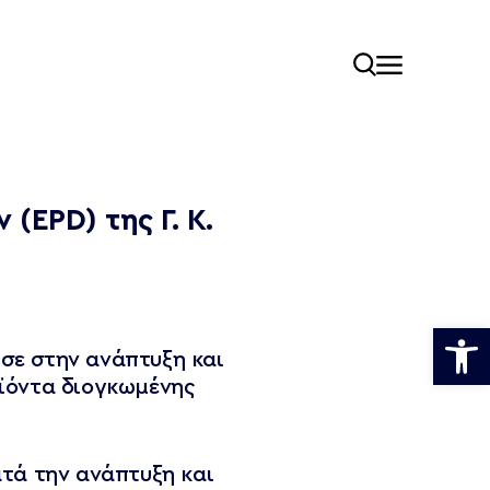
Επικοινωνία
Δ:
3ης
Σεπτεμβρίου 144,
EPD) της Γ. Κ.
112 51, Αθήνα
Τ:
+30 210 8252510
E:
Ανοίξτε
info@sustchem.gr
ησε στην ανάπτυξη και
ϊόντα διογκωμένης
ατά την ανάπτυξη και