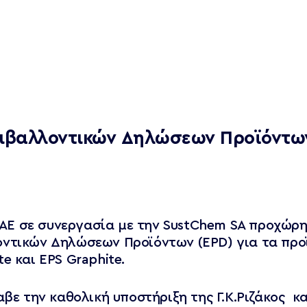
Εργαλεία
Νέα
SustView
CLP Wizard
βαλλοντικών Δηλώσεων Προϊόντων (
Requlations
Calendar
CBAM & EUDR
IDENTIFIER
ς ΑΕ σε συνεργασία με την SustChem SA προχώρ
οντικών Δηλώσεων Προϊόντων (EPD) για τα προ
e και EPS Graphite.
αβε την καθολική υποστήριξη της Γ.Κ.Ριζάκος κ