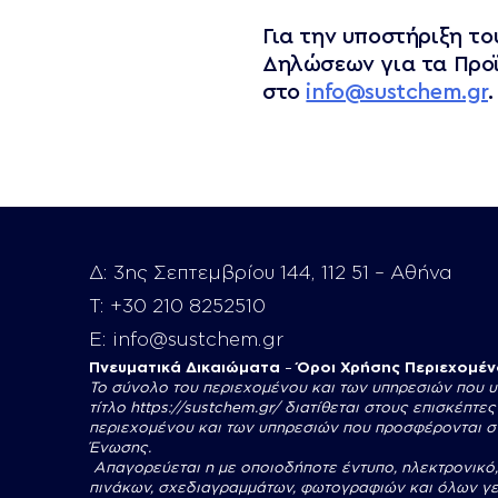
Για την υποστήριξη τ
Δηλώσεων για τα Προϊ
στο
info@sustchem.gr
.
Δ:
3ης Σεπτεμβρίου 144, 112 51 – Αθήνα
Τ:
+30 210 8252510
E:
info@sustchem.gr
Πνευματικά Δικαιώματα
–
Όροι Χρήσης Περιεχομέ
Το σύνολο του περιεχομένου και των υπηρεσιών που 
τίτλο
https://sustchem.gr/
διατίθεται στους επισκέπτε
περιεχομένου και των υπηρεσιών που προσφέρονται σ
Ένωσης.
Απαγορεύεται η με οποιοδήποτε έντυπο, ηλεκτρονικό
πινάκων, σχεδιαγραμμάτων, φωτογραφιών και όλων γεν