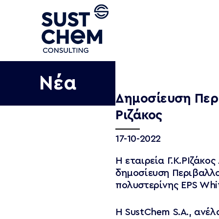
Eταιρεία
Τομείς
Σχετικά με εμάς
EHS
Νέα
Ιστορική αναδρομή
Engineering
Δημοσίευση Περι
Πιστοποιήσεις
Energy
Ριζάκος
Πελατολόγιο
Certifications
Πολιτικές
17-10-2022
Η εταιρεία Γ.Κ.ΡΙζάκο
δημοσίευση Περιβαλλ
πολυστερίνης EPS Whit
H SustChem S.A., ανέλ