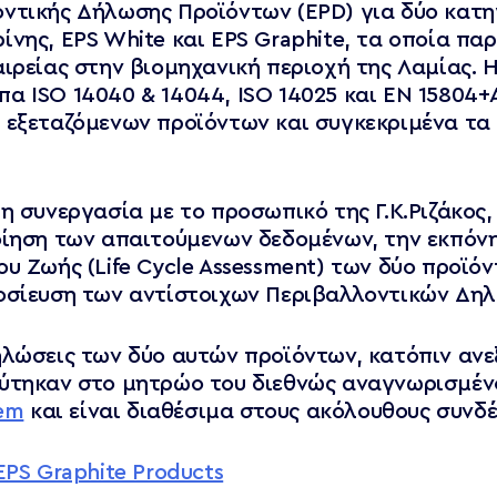
ντικής Δήλωσης Προϊόντων (EPD) για δύο κατη
νης, EPS White και EPS Graphite, τα οποία παρ
αιρείας στην βιομηχανική περιοχή της Λαμίας. 
α ISO 14040 & 14044, ISO 14025 και ΕΝ 15804+
εξεταζόμενων προϊόντων και συγκεκριμένα τα σ
η συνεργασία με το προσωπικό της Γ.Κ.Ριζάκος
οίηση των απαιτούμενων δεδομένων, την εκπόν
υ Ζωής (Life Cycle Assessment) των δύο προϊόν
οσίευση των αντίστοιχων Περιβαλλοντικών Δη
ηλώσεις των δύο αυτών προϊόντων, κατόπιν αν
εύτηκαν στο μητρώο του διεθνώς αναγνωρισμέ
tem
και είναι διαθέσιμα στους ακόλουθους συνδ
EPS Graphite Products