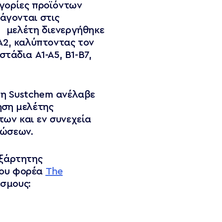
γορίες προϊόντων
άγονται στις
Η μελέτη διενεργήθηκε
Α2, καλύπτοντας τον
τάδια Α1-Α5, Β1-Β7,
, η Sustchem ανέλαβε
ηση μελέτης
των και εν συνεχεία
λώσεων.
εξάρτητης
νου φορέα
The
έσμους: