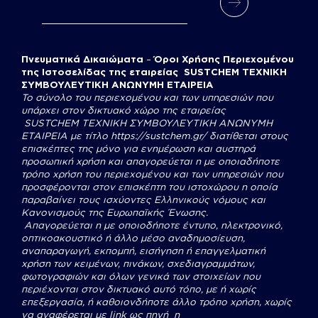
Πνευματικά Δικαιώματα
–
Όροι Χρήσης Περιεχομένου
της Ιστοσελίδας της εταιρείας SUSTCHEM ΤΕΧΝΙΚΗ
ΣΥΜΒΟΥΛΕΥΤΙΚΗ ΑΝΩΝΥΜΗ ΕΤΑΙΡΕΙΑ
Το σύνολο του περιεχομένου και των υπηρεσιών που
υπάρχει στον δικτυακό χώρο της εταιρείας
SUSTCHEM
ΤΕΧΝΙΚΗ ΣΥΜΒΟΥΛΕΥΤΙΚΗ ΑΝΩΝΥΜΗ
ΕΤΑΙΡΕΙΑ με τίτλο
https://sustchem.gr/
διατίθεται στους
επισκέπτες της μόνο για ενημέρωση και αυστηρά
προσωπική χρήση και απαγορεύεται η με οποιαδήποτε
τρόπο χρήση του περιεχομένου και των υπηρεσιών που
προσφέρονται στον επισκέπτη του ιστοχώρου η οποία
παραβαίνει τους ισχύοντες Ελληνικούς νόμους και
Κανονισμούς της Ευρωπαϊκής Ένωσης.
Απαγορεύεται η με οποιοδήποτε έντυπο, ηλεκτρονικό,
οπτικοακουστικό ή άλλο μέσο αναδημοσίευση,
αναπαραγωγή, εκπομπή, εισήγηση ή επαγγελματική
χρήση των κειμένων, πινάκων, σχεδιαγραμμάτων,
φωτογραφιών και όλων γενικά των στοιχείων που
περιέχονται στον δικτυακό αυτό τόπο, με ή χωρίς
επεξεργασία, ή καθοιονδήποτε άλλο τρόπο χρήση, χωρίς
να αναφέρεται με link ως πηγή η