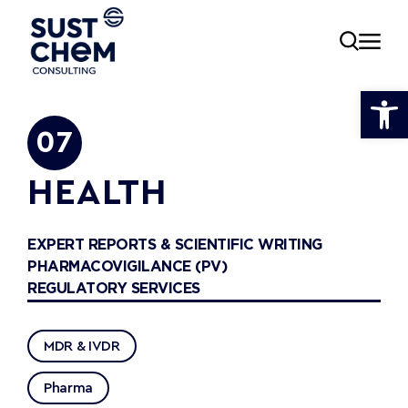
Ανοίξτε
07
ία
HEALTH
EXPERT REPORTS & SCIENTIFIC WRITING
εία
PHARMACOVIGILANCE (PV)
REGULATORY SERVICES
νωνία
MDR & IVDR
Pharma